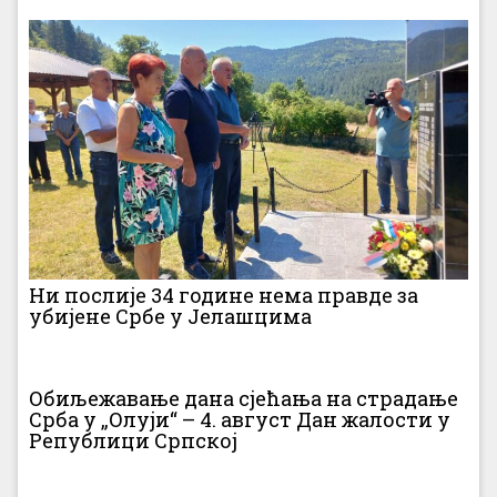
Ни послије 34 године нема правде за
убијене Србе у Јелашцима
Обиљежавање дана сјећања на страдање
Срба у „Олуји“ – 4. август Дан жалости у
Републици Српској