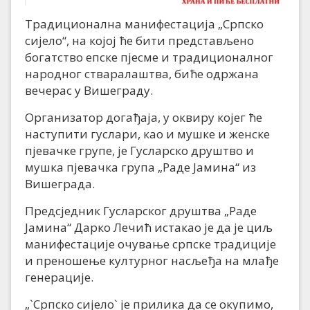
Традиционална манифестација „Српско
сијело“, на којој ће бити представљено
богатство епске пјесме и традиционалног
народног стваралаштва, биће одржана
вечерас у Вишеграду.
Организатор догађаја, у оквиру којег ће
наступити гуслари, као и мушке и женске
пјевачке групе, је Гусларско друштво и
мушка пјевачка група „Раде Јамина“ из
Вишеграда.
Предсједник Гусларског друштва „Раде
Јамина“ Дарко Лечић истакао је да је циљ
манифестације очување српске традиције
и преношење културног насљеђа на млађе
генерације.
„`Српско сијело` је прилика да се окупимо,