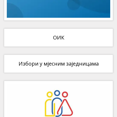
ОИК
Избори у мјесним заједницама