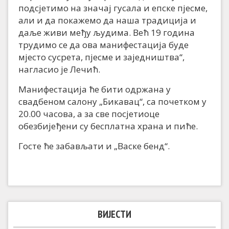
подсјетимо на значај гусала и епске пјесме,
али и да покажемо да наша традиција и
даље живи међу људима. Већ 19 година
трудимо се да ова манифестација буде
мјесто сусрета, пјесме и заједништва“,
нагласио је Лечић.
Манифестација ће бити одржана у
свадбеном салону „Бикавац“, са почетком у
20.00 часова, а за све посјетиоце
обезбијеђени су бесплатна храна и пиће.
Госте ће забављати и „Васке бенд“.
ВИЈЕСТИ