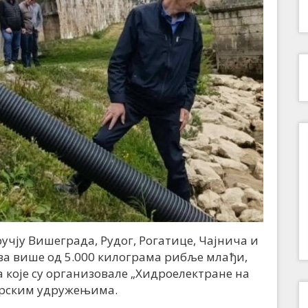
учју Вишеграда, Рудог, Рогатице, Чајнича и
 за више од 5.000 килограма рибље млађи,
оје су организовале „Хидроелектране на
арским удружењима.