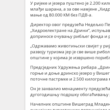
У ријеке и језера пуштено је 2.200 к
млађи шарана, а за ове намјене „Хид
мање од 80.000 КМ без ПДВ-а.
Директор овог предузећа Недељко П
„Хидроелектране на Дрини“, испуњава
доприносе очувању рибљег фонда и р
„Одржавамо животињски свијет у ри
развоју туризма јер је све више рибо
општине у којима је извршено пориб
Предсједник Удружења рибара „Дринска
горње и доње дринско језеро у Више
поточне пастрмке и 2.500 килограма
Он је захвалио менаџменту предузећ
дугогодишњу подршку обогаћивању 
Начелник општине Вишеград Младен Ђ
значајних туристичких потенцијала о