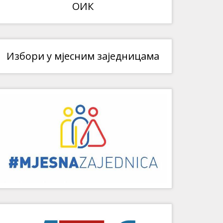
ОИК
Избори у мјесним заједницама