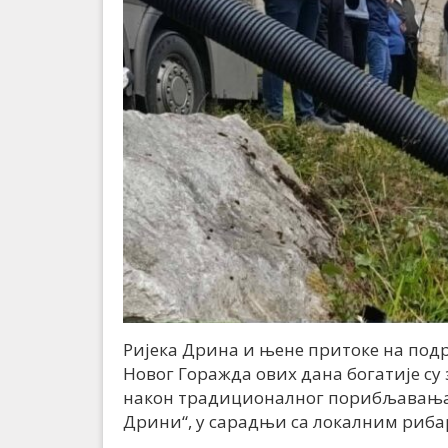
Ријека Дрина и њене притоке на подр
Новог Горажда ових дана богатије су
након традиционалног порибљавања к
Дрини“, у сарадњи са локалним риб