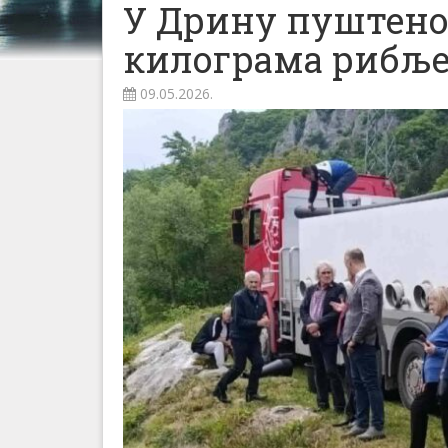
У Дрину пуштено 
килограма рибљ
09.05.2026.