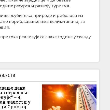
дних ресурса и развоју туризма.
 више љубитеља природе и риболова из
рано порибљавање има велики значај за
евић.
итока реализује се сваке године у складу
ВИЈЕСТИ
вање дана
 на страдање
луји“ – 4.
Дан жалости у
ци Српској