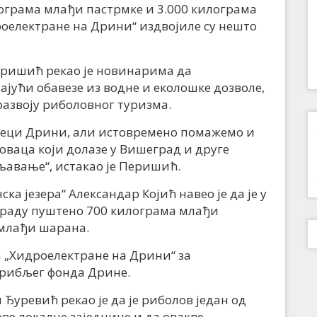
илограма млађи пастрмке и 3.000 килограма
роелектране на Дрини“ издвојиле су нешто
еришић рекао је новинарима да
јући обавезе из водне и еколошке дозволе,
азвоју риболовног туризма.
јеци Дрини, али истовремено помажемо и
ловаца који долазе у Вишеград и друге
љавање“, истакао је Перишић.
 језера“ Александар Којић навео је да је у
граду пуштено 700 килограма млађи
 млађи шарана.
а „Хидроелектране на Дрини“ за
рибљег фонда Дрине.
уревић рекао је да је риболов један од
ве локалне заједнице и да овакве