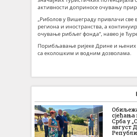
активности доприносе очувању приро
„Риболов у Вишеграду привлачи све
региона и иностранства, а континуи
очување рибљег фонда“, навео је Ђур
Порибљавање ријеке Дрине и њених пр
са еколошким и водним дозволама.
Обиљежа
сјећања
Срба у „О
август 
Републи