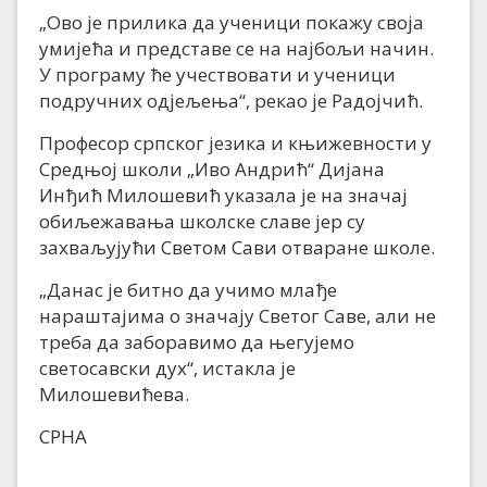
„Ово је прилика да ученици покажу своја
умијећа и представе се на најбољи начин.
У програму ће учествовати и ученици
подручних одјељења“, рекао је Радојчић.
Професор српског језика и књижевности у
Средњој школи „Иво Андрић“ Дијана
Инђић Милошевић указала је на значај
обиљежавања школске славе јер су
захваљујући Светом Сави отваране школе.
„Данас је битно да учимо млађе
нараштајима о значају Светог Саве, али не
треба да заборавимо да његујемо
светосавски дух“, истакла је
Милошевићева.
СРНА