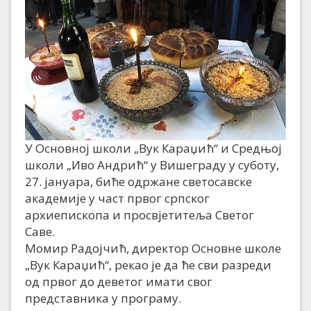
У Основној школи „Вук Караџић“ и Средњој
школи „Иво Андрић“ у Вишеграду у суботу,
27. јануара, биће одржане светосавске
академије у част првог српског
архиепископа и просвјетитеља Светог
Саве.
Момир Радојчић, директор Основне школе
„Вук Караџић“, рекао је да ће сви разреди
од првог до деветог имати свог
представника у програму.