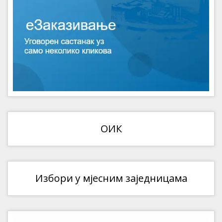
ОИК
Избори у мјесним заједницама