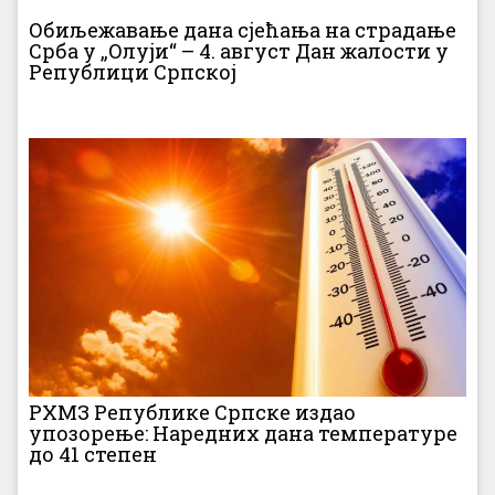
Обиљежавање дана сјећања на страдање
Срба у „Олуји“ – 4. август Дан жалости у
Републици Српској
РХМЗ Републике Српске издао
упозорење: Наредних дана температуре
до 41 степен