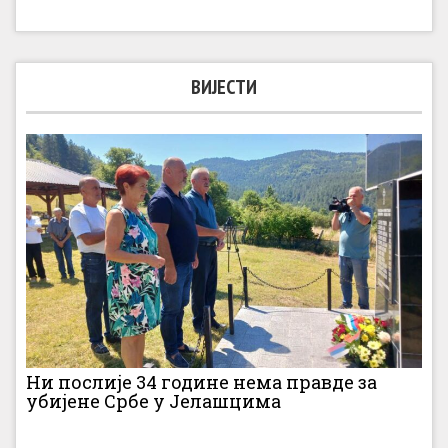
ВИЈЕСТИ
Ни послије 34 године нема правде за
убијене Србе у Јелашцима