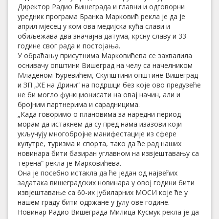
Директор Радио Вишеграда и главни и одговорни
уредник програма Бранка Марковић рекла је да је
април мјесец у ком ова медијска кућа слави и
обиљежава два значајна датума, крсну славу и 33
године свог рада и постојања.
У обраћању присутнима Марковићева се захвалила
оснивачу општини Вишеград на челу са начелником
Младеном Ђуревићем, Скупштини општине Вишеград
и ЗП „ХЕ на Дрини“ на подршци без које ово предузеће
не би могло функционисати на овај начин, али и
бројним партнерима и сарадницима.
„Када говоримо о плановима за наредни период
морам да истакнем да су пред нама изазови који
укључују многобројне манифестације из сфере
кулутре, туризма и спорта, тако да ће рад наших
новинара бити базиран углавном на извјештавању са
терена“ рекла је Марковићева.
Она је посебно истакла да ће један од највећих
задатака вишеградских новинара у овој години бити
извјештавање са 60-их јубиларних МОСИ које ће у
нашем граду бити одржане у јулу ове године.
Новинар Радио Вишеграда Милица Кусмук рекла је да