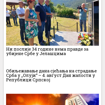
Ни послије 34 године нема правде за
убијене Србе у Јелашцима
Обиљежавање дана сјећања на страдање
Срба у „Олуји“ – 4. август Дан жалости у
Републици Српској