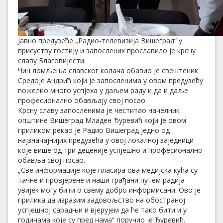
Јавно предузеће „Радио-телевизија Вишеград“ у
присуству гостију и запослених прославило је крсну
славу Благовијести.
Чин ломљења славског колача обавио је свештеник
Средоје Андрић који је запосленима у овом предузећу
пожелио много успјеха у даљем раду и да и даље
професионално обављају свој посао.
Крсну славу запосленима је честитао начелник
општине Вишеград Младен Ђуревић који је овом
приликом рекао је Радио Вишеград једно од
најзначајнијих предузећа у овој локалној заједници
које више од три деценије успјешно и професионално
обавља свој посао.
„Све информације које пласира ова медијска кућа су
тачне и провјерене и наши грађани путем радија
увијек могу бити о свему добро информисани. Ово је
прилика да изразим задовољство на обостраној
успјешној сарадњи и вјерујем да ће тако бити и у
годинама које су пред нама“ поручио је Ђуревић.