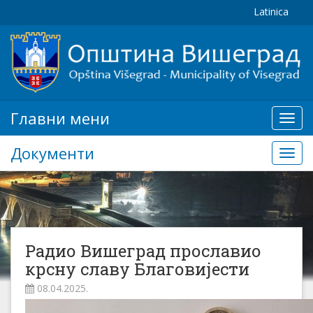
Latinica
Главни мени
Глав
мени
Документи
Доку
Радио Вишеград прославио
крсну славу Благовијести
08.04.2025.