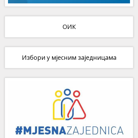
ОИК
Избори у мјесним заједницама