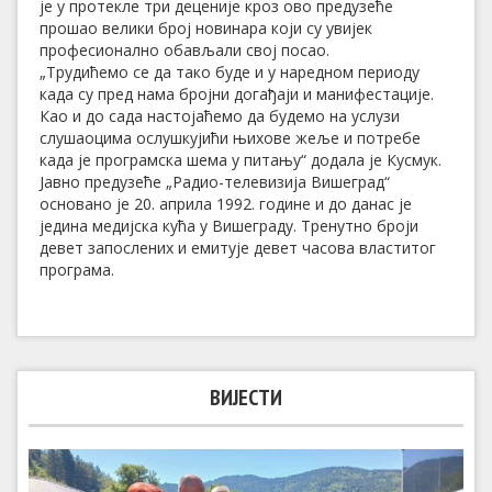
је у протекле три деценије кроз ово предузеће
прошао велики број новинара који су увијек
професионално обављали свој посао.
„Трудићемо се да тако буде и у наредном периоду
када су пред нама бројни догађаји и манифестације.
Као и до сада настојаћемо да будемо на услузи
слушаоцима ослушкујићи њихове жеље и потребе
када је програмска шема у питању“ додала је Кусмук.
Јавно предузеће „Радио-телевизија Вишеград“
основано је 20. априла 1992. године и до данас је
једина медијска кућа у Вишеграду. Тренутно броји
девет запослених и емитује девет часова властитог
програма.
ВИЈЕСТИ