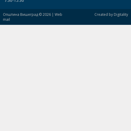
7.30-15.30
Општина Вишеград © 2026 |
Web
Created by Digitality
mail