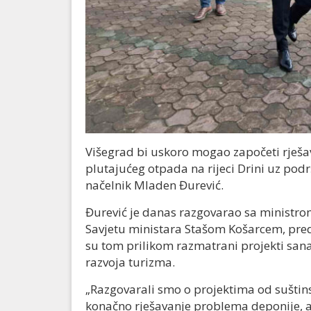
Višegrad bi uskoro mogao započeti rješ
plutajućeg otpada na rijeci Drini uz po
načelnik Mladen Đurević.
Đurević je danas razgovarao sa ministro
Savjetu ministara Stašom Košarcem, pre
su tom prilikom razmatrani projekti sanaci
razvoja turizma.
„Razgovarali smo o projektima od suštins
konačno rješavanje problema deponije, ali