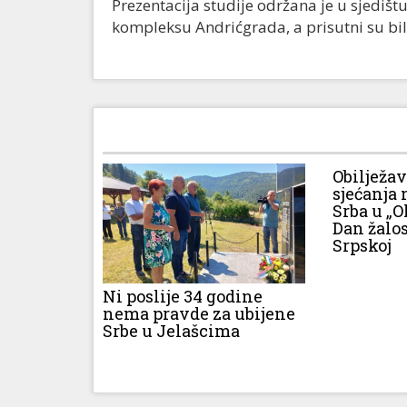
Prezentacija studije održana je u sjediš
kompleksu Andrićgrada, a prisutni su bili
Obilježa
sjećanja 
Srba u „O
Dan žalos
Srpskoj
Ni poslije 34 godine
nema pravde za ubijene
Srbe u Jelašcima