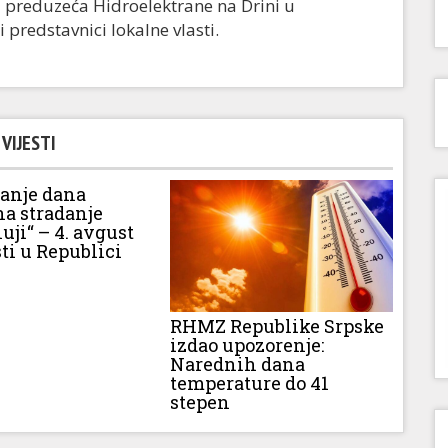
tu preduzeća Hidroelektrane na Drini u
 predstavnici lokalne vlasti.
VIJESTI
vanje dana
na stradanje
luji“ – 4. avgust
ti u Republici
RHMZ Republike Srpske
izdao upozorenje:
Narednih dana
temperature do 41
stepen