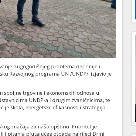
avanje dugogodišnjeg problema deponije i
dršku Razvojnog programa UN /UNDP/, izjavio je
m spoljne trgovine i ekonomskih odnosa u
dstavnicima UNDP-a i drugim zvaničnicima, te
je škola, energetske efikasnosti i strategija
kog značaja za našu opštinu. Prioritet je
 i pitanja plutajućeg otpada na rijeci Drini,