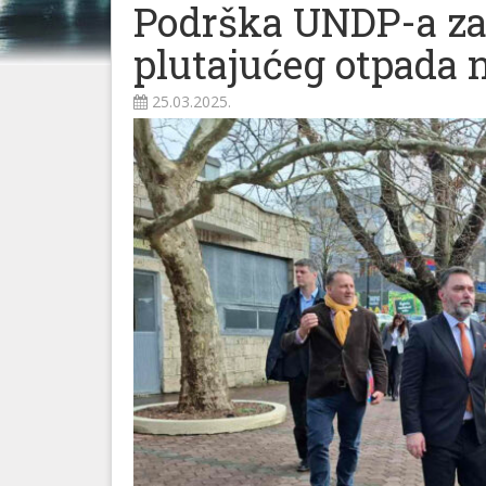
Podrška UNDP-a za 
plutajućeg otpada n
25.03.2025.