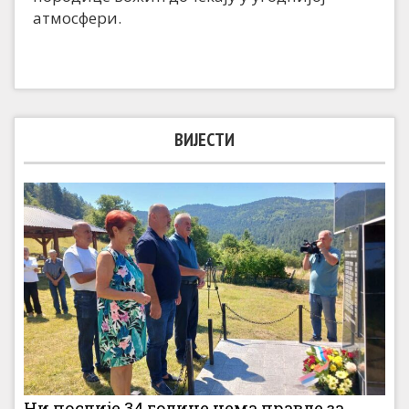
атмосфери.
ВИЈЕСТИ
Ни послије 34 године нема правде за