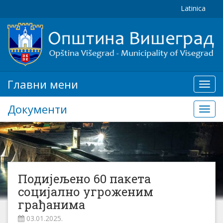
Latinica
Главни мени
Глав
мени
Документи
Доку
Подијељено 60 пакета
социјално угроженим
грађанима
03.01.2025.