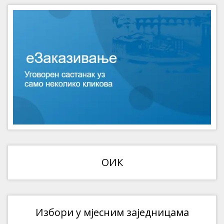
ОИК
Избори у мјесним заједницама