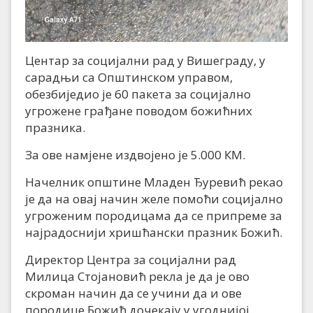
Центар за социјални рад у Вишеграду, у
сарадњи са Општинском управом,
обезбиједио је 60 пакета за социјално
угрожене грађане поводом божићних
празника.
За ове намјене издвојено је 5.000 КМ.
Начелник општине Младен Ђуревић рекао
је да на овај начин желе помоћи социјално
угроженим породицама да се припреме за
најрадоснији хришћански празник Божић.
Директор Центра за социјални рад
Милица Стојановић рекла је да је ово
скроман начин да се учини да и ове
породице Божић дочекају у угоднијој