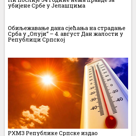
убијене Србе у Јелашцима
Обиљежавање дана сјећања на страдање
Срба у „Олуји“ – 4. август Дан жалости у
Републици Српској
РХМЗ Републике Српске издао