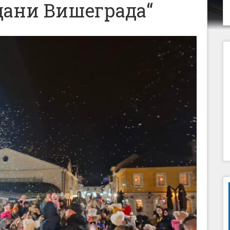
дани Вишеграда“