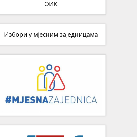
ОИК
Избори у мјесним заједницама