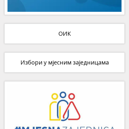
ОИК
Избори у мјесним заједницама