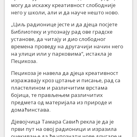
могу да искажу креативност слободније
него у школи, али и да науче нешто ново.
„Циљ радионице јесте и да дјеца посјете
Библиотеку и упознају рад ове градске
установе, да читају и дио слободног
времена проведу на другачији начин него
на улици или у парковима“, истакла је
Пецикоза.
Пецикоза је навела да дјеца креативност
изражавају кроз цртање и писање, рад са
пластелином и различитим врстама
бојица, те прављењем различитих
предмета од материјала из природе и
домаћинстава.
Дјевојчица Тамара Савић рекла је да је
први пут на овој радионици и изразила
очекивање да ће упознати нове другаре и