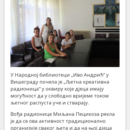
У Народној библиотеци „Иво Андрић“ у
Вишеграду почела је „Љетна креативна
радионица“ у оквиру које дјеца имају
могућност да у слободно вријеме током
љетног распуста уче и стварају.
Вођа радионице Миљана Пецикоза рекла
је да се ова активност традиционално
организује сваког љета и да на њој дјеца