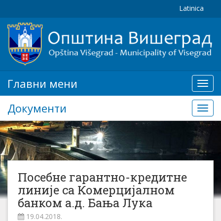
Latinica
Главни мени
Глав
мени
Документи
Доку
Посебне гарантно-кредитне
линије са Комерцијалном
банком а.д. Бања Лука
19.04.2018.