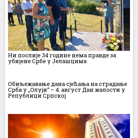
Ни послије 34 године нема правде за
убијене Србе у Јелашцима
Обиљежавање дана сјећања на страдање
Срба у „Олуји“ – 4. август Дан жалости у
Републици Српској