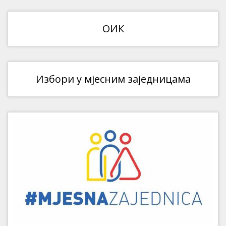
ОИК
Избори у мјесним заједницама