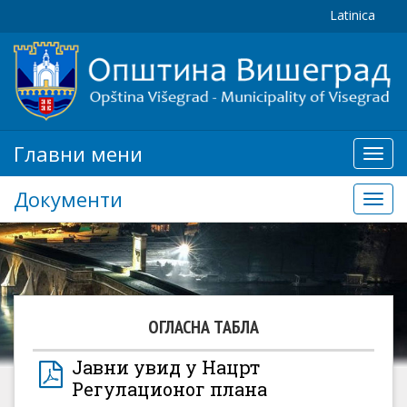
Latinica
Главни мени
Глав
мени
Документи
Доку
ОГЛАСНА ТАБЛА
Јавни увид у Нацрт
Регулационог плана