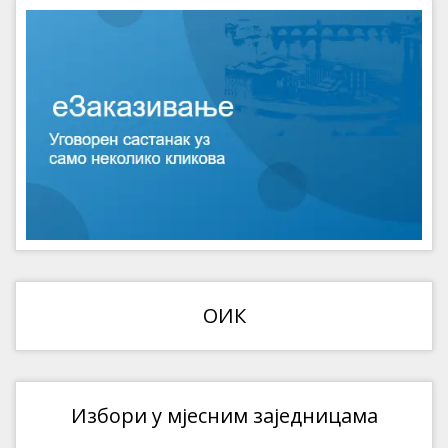
ОИК
Избори у мјесним заједницама