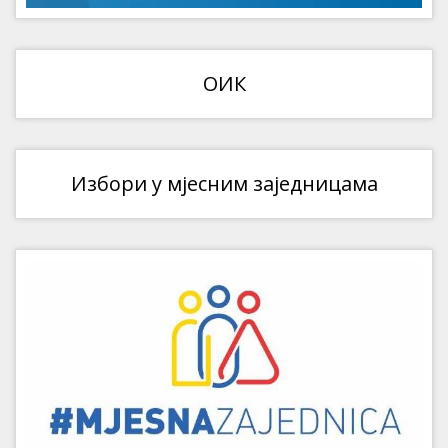
ОИК
Избори у мјесним заједницама