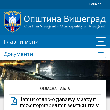
Latinica
Главни мени
Глав
мени
Документи
Доку
ОГЛАСНА ТАБЛА
Јавни оглас-о давању у закуп
пољопоривредног земљишта у