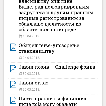
власништву општине
Вишеград пољопривредним
задругама и другим правним
лицима регистрованим за
обављање дјелатности из
области пољопривреде
16.04.2018.
Обавјештење-упозорење
становништву
04.04.2018.
Јавни позив – Challenge фонда
30.03.2018.
Јавни оглас
30.03.2018.
Листа правних и физичких
лица која могу обаљати