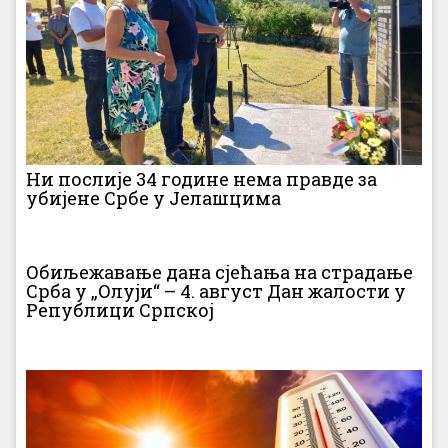
Ни послије 34 године нема правде за
убијене Србе у Јелашцима
Обиљежавање дана сјећања на страдање
Срба у „Олуји“ – 4. август Дан жалости у
Републици Српској