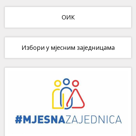
ОИК
Избори у мјесним заједницама