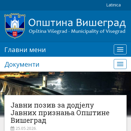
Latinica
Главни мени
Глав
мени
Документи
Доку
Јавни позив за додјелу
Јавних признања Општине
Вишеград
25.05.2026.