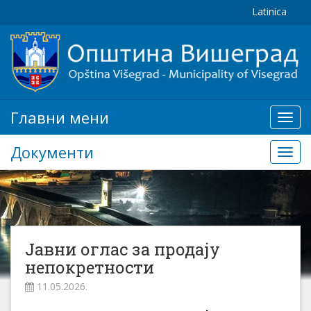
Latinica
Главни мени
Глав
мени
Документи
Доку
Јавни оглас за продају
непокретности
11.05.2026.