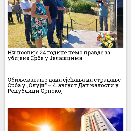
Ни послије 34 године нема правде за
убијене Србе у Јелашцима
Обиљежавање дана сјећања на страдање
Срба у „Олуји“ – 4. август Дан жалости у
Републици Српској