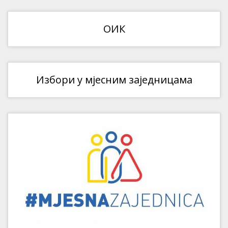
ОИК
Избори у мјесним заједницама