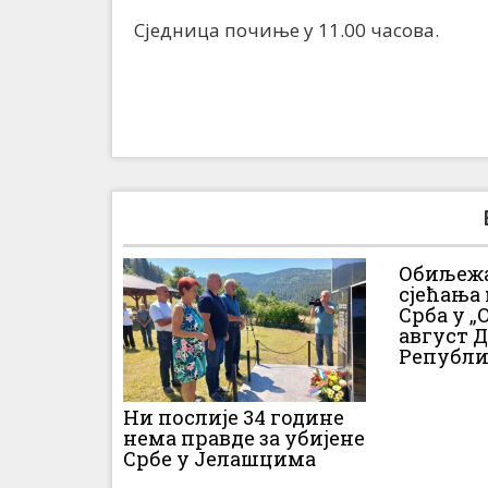
Сједница почиње у 11.00 часова.
Обиљежа
сјећања
Срба у „О
август 
Републи
Ни послије 34 године
нема правде за убијене
Србе у Јелашцима