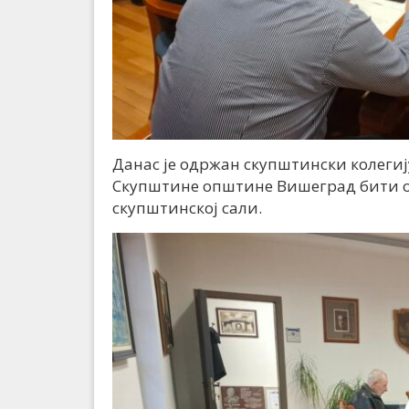
Данас је одржан скупштински колегију
Скупштине општине Вишеград бити од
скупштинској сали.