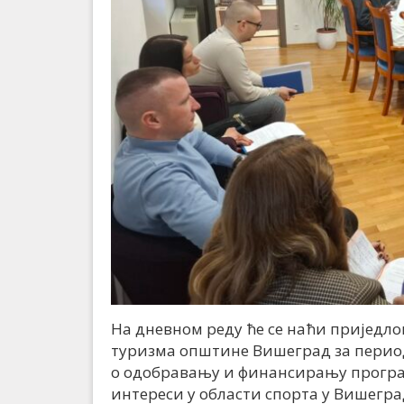
На дневном реду ће се наћи приједло
туризма општине Вишеград за период 
о одобравању и финансирању програм
интереси у области спорта у Вишегра