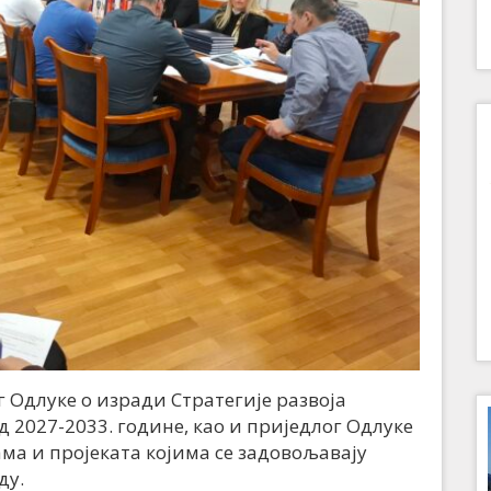
г Одлуке о изради Стратегије развоја
2027-2033. године, као и приједлог Одлуке
а и пројеката којима се задовољавају
ду.