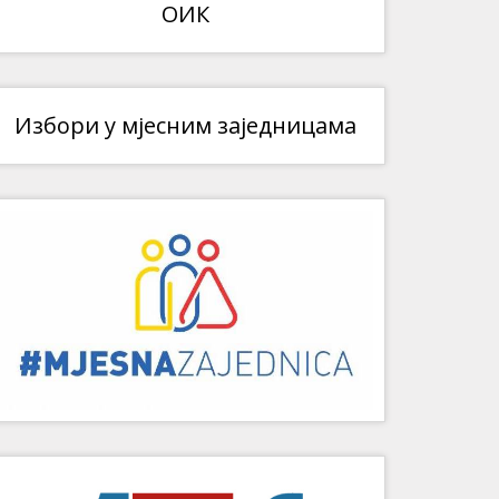
ОИК
Избори у мјесним заједницама