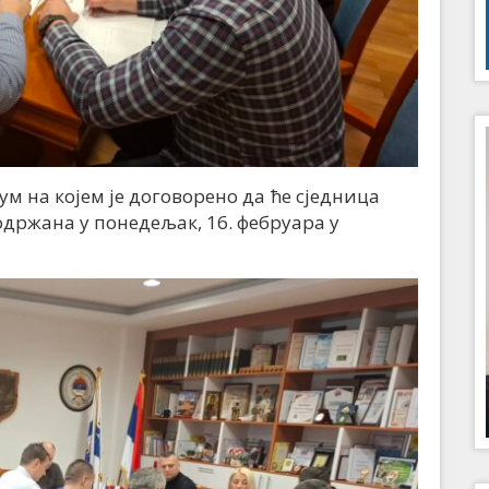
м на којем је договорено да ће сједница
ржана у понедељак, 16. фебруара у