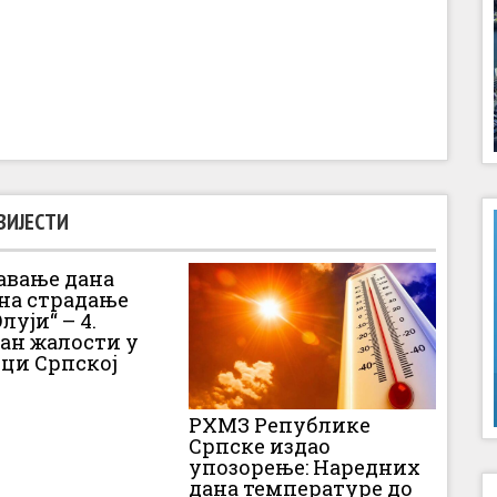
ВИЈЕСТИ
вање дана
 на страдање
луји“ – 4.
Дан жалости у
ци Српској
РХМЗ Републике
Српске издао
упозорење: Наредних
дана температуре до