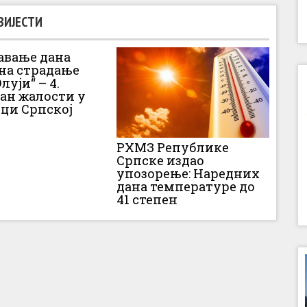
ВИЈЕСТИ
вање дана
 на страдање
луји“ – 4.
Дан жалости у
ци Српској
РХМЗ Републике
Српске издао
упозорење: Наредних
дана температуре до
41 степен