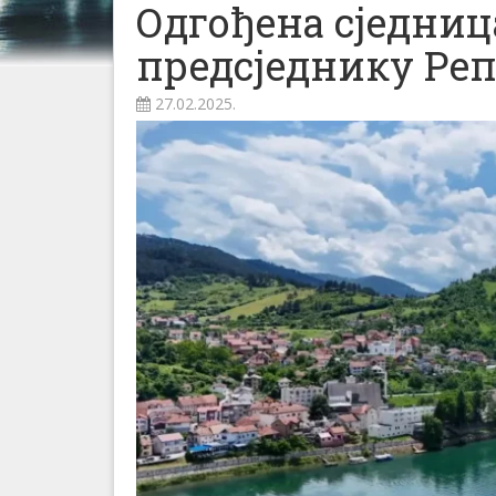
Одгођена сједниц
предсједнику Ре
27.02.2025.