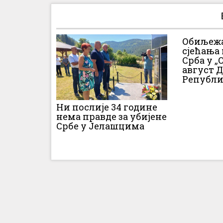
Обиљежа
сјећања
Срба у „О
август 
Републи
Ни послије 34 године
нема правде за убијене
Србе у Јелашцима