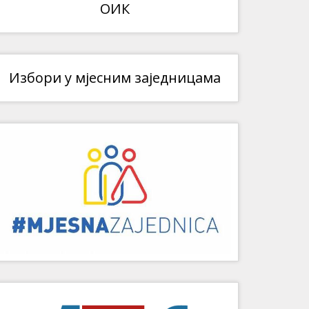
ОИК
Избори у мјесним заједницама