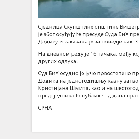
Сједница Скупштине општине Вишеград
је због осуђујуће пресуде Суда БиХ п
Додику и заказана је за понедјељак, 
На дневном реду је 16 тачака, међу к
других одлука.
Суд БиХ осудио је јуче првостепено 
Додика на једногодишњу казну затво
Кристијана Шмита, као и на шестог
предсједника Републике од дана пра
СРНА