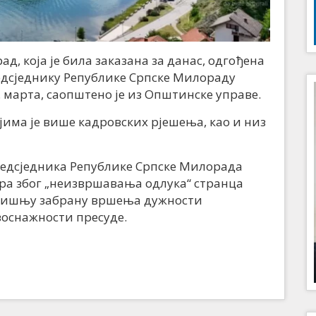
, која је била заказана за данас, одгођена
редсједнику Републике Српске Милораду
3. марта, саопштено је из Општинске управе.
ојима је више кадровских рјешења, као и низ
предсједника Републике Српске Милорада
ра због „неизвршавања одлука“ странца
одишњу забрану вршења дужности
воснажности пресуде.