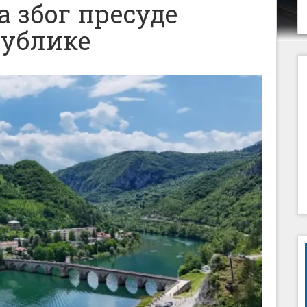
а због пресуде
публике