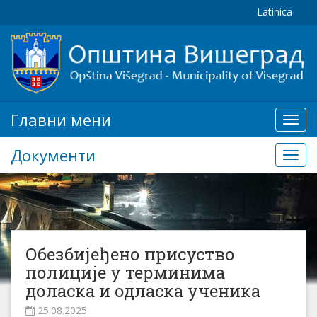
Latinica
Главни мени
Глав
мени
Документи
Доку
Обезбијеђено присуство
полиције у терминима
доласка и одласка ученика
25.08.2025.