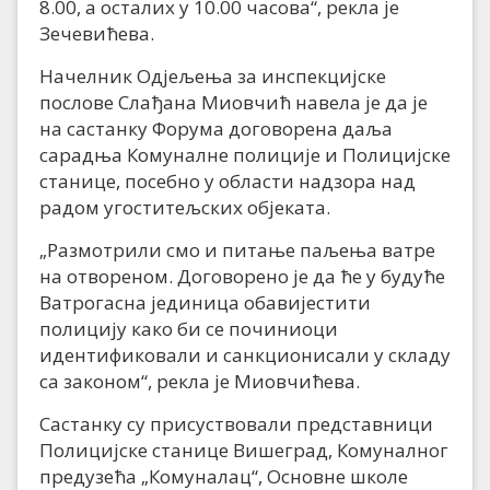
8.00, а осталих у 10.00 часова“, рекла је
Зечевићева.
Начелник Одјељења за инспекцијске
послове Слађана Миовчић навела је да је
на састанку Форума договорена даља
сарадња Комуналне полиције и Полицијске
станице, посебно у области надзора над
радом угоститељских објеката.
„Размотрили смо и питање паљења ватре
на отвореном. Договорено је да ће у будуће
Ватрогасна јединица обавијестити
полицију како би се починиоци
идентификовали и санкционисали у складу
са законом“, рекла је Миовчићева.
Састанку су присуствовали представници
Полицијске станице Вишеград, Комуналног
предузећа „Комуналац“, Основне школе