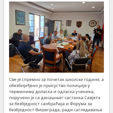
Све је спремно за почетак школске године, а
обезбијеђено је присуство полиције у
терминима доласка и одласка ученика,
поручено је са данашњег састанка Савјета
за безбједност саобраћаја и Форума за
безбједност Вишеграда, ради сагледавања