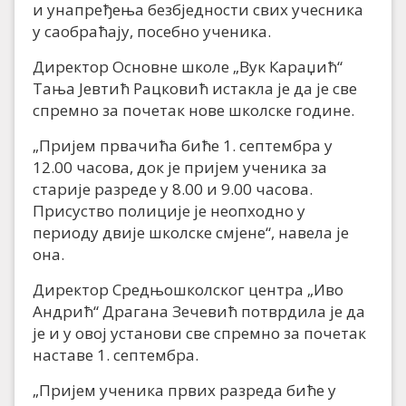
и унапређења безбједности свих учесника
у саобраћају, посебно ученика.
Директор Основне школе „Вук Караџић“
Тања Јевтић Рацковић истакла је да је све
спремно за почетак нове школске године.
„Пријем првачића биће 1. септембра у
12.00 часова, док је пријем ученика за
старије разреде у 8.00 и 9.00 часова.
Присуство полиције је неопходно у
периоду двије школске смјене“, навела је
она.
Директор Средњошколског центра „Иво
Андрић“ Драгана Зечевић потврдила је да
је и у овој установи све спремно за почетак
наставе 1. септембра.
„Пријем ученика првих разреда биће у