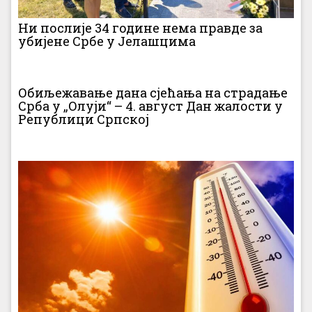
Ни послије 34 године нема правде за
убијене Србе у Јелашцима
Обиљежавање дана сјећања на страдање
Срба у „Олуји“ – 4. август Дан жалости у
Републици Српској