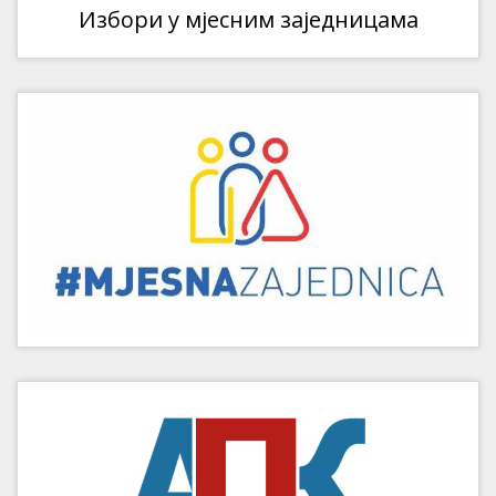
Избори у мјесним заједницама