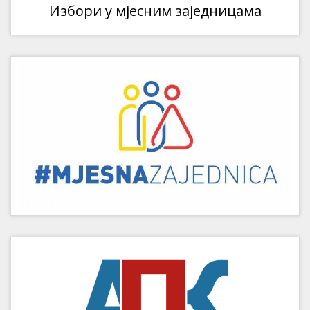
Избори у мјесним заједницама