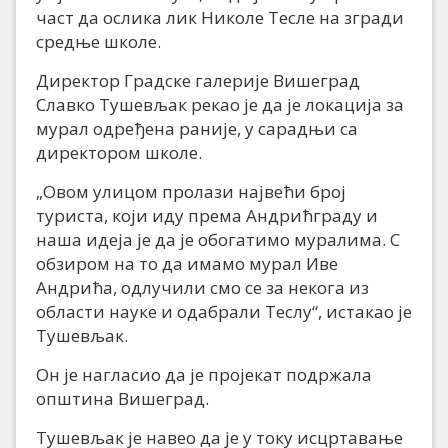
част да ослика лик Николе Тесле на згради
средње школе.
Директор Градске галерије Вишеград
Славко Тушевљак рекао је да је локација за
мурал одређена раније, у сарадњи са
директором школе.
„Овом улицом пролази највећи број
туриста, који иду према Андрићграду и
наша идеја је да је обогатимо муралима. С
обзиром на то да имамо мурал Иве
Андрића, одлучили смо се за некога из
области науке и одабрали Теслу“, истакао је
Тушевљак.
Он је нагласио да је пројекат подржала
општина Вишеград.
Тушевљак је навео да је у току исцртавање