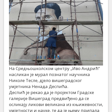
На Средњошколском центру „Иво Андрић“
насликан је мурал познатог научника
Николе Тесле, дјело вишеградског
умјетника Ненада Деспића.
Деспић је рекао да је пројектом Градске
галерије Вишеград предвиђено да се
осликају ликови великана из књижевности,
умјетности и науке, те да је њему припала