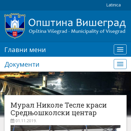
Latinica
Главни мени
Глав
мени
Документи
Доку
Мурал Николе Тесле краси
Средњошколски центар
01.11.2019.