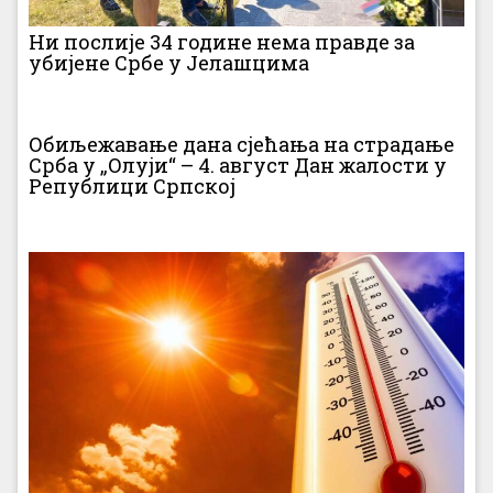
Ни послије 34 године нема правде за
убијене Србе у Јелашцима
Обиљежавање дана сјећања на страдање
Срба у „Олуји“ – 4. август Дан жалости у
Републици Српској