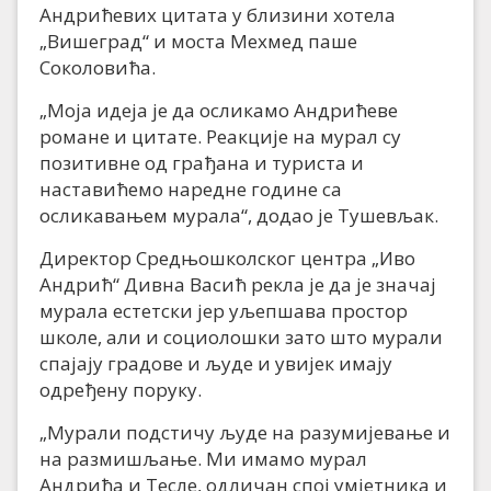
Андрићевих цитата у близини хотела
„Вишеград“ и моста Мехмед паше
Соколовића.
„Моја идеја је да осликамо Андрићеве
романе и цитате. Реакције на мурал су
позитивне од грађана и туриста и
наставићемо наредне године са
осликавањем мурала“, додао је Тушевљак.
Директор Средњошколског центра „Иво
Андрић“ Дивна Васић рекла је да је значај
мурала естетски јер уљепшава простор
школе, али и социолошки зато што мурали
спајају градове и људе и увијек имају
одређену поруку.
„Мурали подстичу људе на разумијевање и
на размишљање. Ми имамо мурал
Андрића и Тесле, одличан спој умјетника и