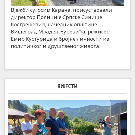
Вјежби су, осим Карана, присуствовали
директор Полиције Српске Синише
Кострешевић, начелник општине
Вишеград Младен Ђуревића, режисер
Емир Кустурица и бројне личности из
политичког и друштвеног живота.
ВИЈЕСТИ