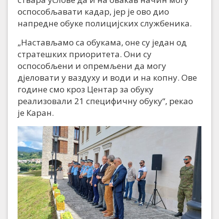
оспособљавати кадар, јер је ово дио
напредне обуке полицијских службеника.
„Настављамо са обукама, оне су један од
стратешких приоритета. Они су
оспособљени и опремљени да могу
дјеловати у ваздуху и води и на копну. Ове
године смо кроз Центар за обуку
реализовали 21 специфичну обуку“, рекао
је Каран.