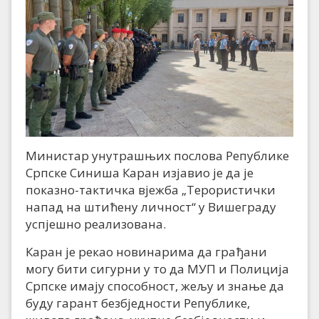
Министар унутрашњих послова Републике
Српске Синиша Каран изјавио је да је
показно-тактичка вјежба „Терористички
напад на штићену личност“ у Вишеграду
успјешно реализована.
Каран је рекао новинарима да грађани
могу бити сигурни у то да МУП и Полиција
Српске имају способност, жељу и знање да
буду гарант безбједности Републике,