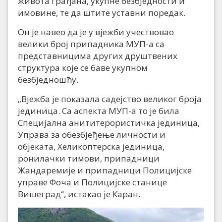
живота грађана, укупне безбједности и
имовине, те да штите уставни поредак.
Он је навео да је у вјежби учествовао
велики број припадника МУП-а са
представницима других друштвених
структура које се баве укупном
безбједношћу.
„Вјежба је показала садејство великог броја
јединица. Са аспекта МУП-а то је била
Специјална анититерористичка јединица,
Управа за обезбјеђење личности и
објеката, Хеликоптерска јединица,
ронилачки тимови, припадници
Жандаремије и припадници Полицијске
управе Фоча и Полицијске станице
Вишеград“, истакао је Каран.