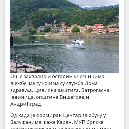
Он је захвалио и осталим учесницима
вјежбе, међу којима су служба Дома
здравља, Цивилна заштита, Ватрогасна
јединица, општина Вишеград и
Андрићград.
Од када је формиран Центар за обуку у
Залужанима, каже Каран, МУП Српске
ствара услове да и на овакав начин могу