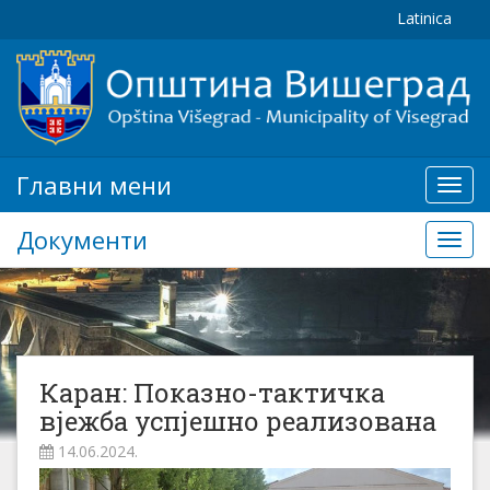
Latinica
Главни мени
Глав
мени
Документи
Доку
Каран: Показно-тактичка
вјежба успјешно реализована
14.06.2024.