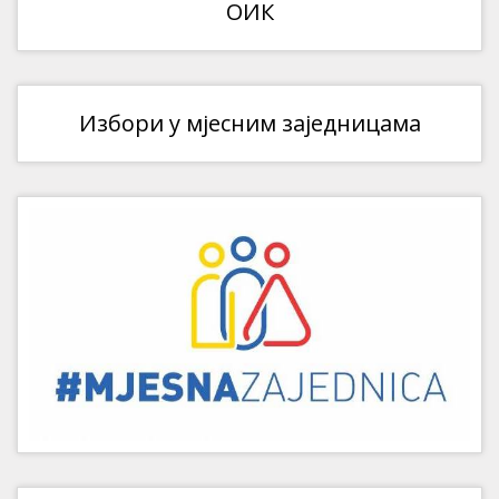
ОИК
Избори у мјесним заједницама