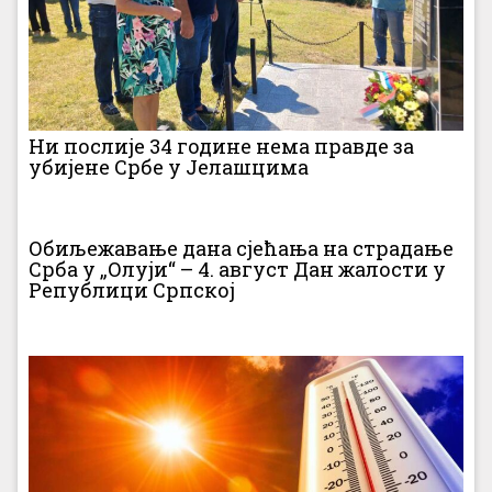
Ни послије 34 године нема правде за
убијене Србе у Јелашцима
Обиљежавање дана сјећања на страдање
Срба у „Олуји“ – 4. август Дан жалости у
Републици Српској