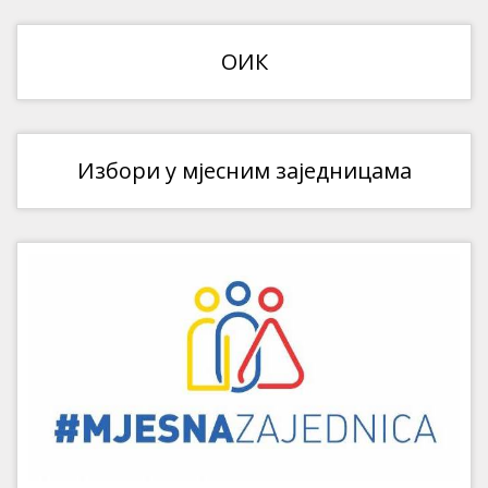
ОИК
Избори у мјесним заједницама