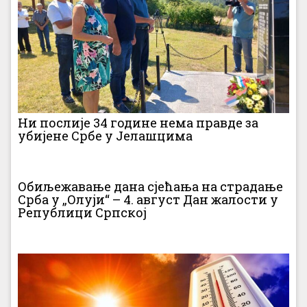
Ни послије 34 године нема правде за
убијене Србе у Јелашцима
Обиљежавање дана сјећања на страдање
Срба у „Олуји“ – 4. август Дан жалости у
Републици Српској