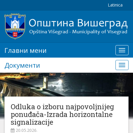
Latinica
Главни мени
Глав
мени
Документи
Доку
Odluka o izboru najpovoljnijeg
ponuđača-Izrada horizontalne
signalizacije
20.05.2026.