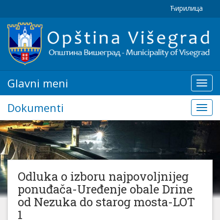
Ћирилица
Glavni meni
Glavn
meni
Dokumenti
Doku
Odluka o izboru najpovoljnijeg
ponuđača-Uređenje obale Drine
od Nezuka do starog mosta-LOT
1