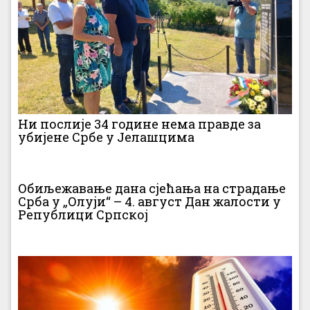
Ни послије 34 године нема правде за
убијене Србе у Јелашцима
Обиљежавање дана сјећања на страдање
Срба у „Олуји“ – 4. август Дан жалости у
Републици Српској