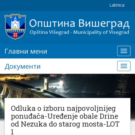
Latinica
Главни мени
Глав
мени
Документи
Доку
Odluka o izboru najpovoljnijeg
ponuđača-Uređenje obale Drine
od Nezuka do starog mosta-LOT
1