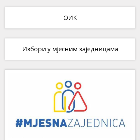
ОИК
Избори у мјесним заједницама