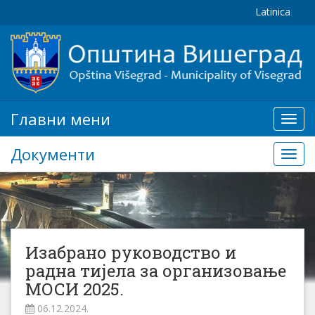
Latinica
Главни мени
Глав
мени
Документи
Доку
Изабрано руководство и
радна тијела за организовање
МОСИ 2025.
06.12.2024.