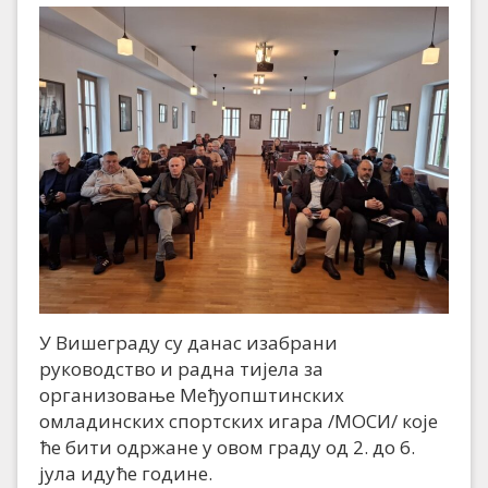
У Вишеграду су данас изабрани
руководство и радна тијела за
организовање Међуопштинских
омладинских спортских игара /МОСИ/ које
ће бити одржане у овом граду од 2. до 6.
јула идуће године.