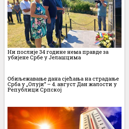
Ни послије 34 године нема правде за
убијене Србе у Јелашцима
Обиљежавање дана сјећања на страдање
Срба у „Олуји“ – 4. август Дан жалости у
Републици Српској