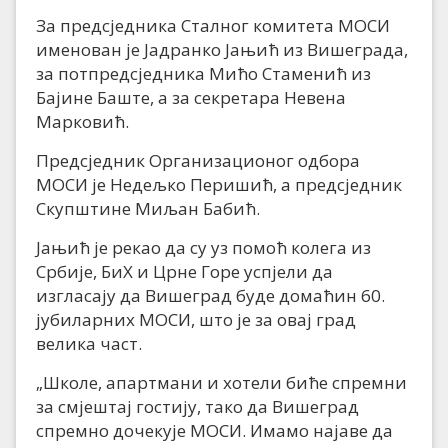
За предсједника Сталног комитета МОСИ
именован је Јадранко Јањић из Вишеграда,
за потпредсједника Мићо Стаменић из
Бајине Баште, а за секретара Невена
Марковић.
Предсједник Организационог одбора
МОСИ је Недељко Перишић, а предсједник
Скупштине Миљан Бабић.
Јањић је рекао да су уз помоћ колега из
Србије, БиХ и Црне Горе успјели да
изгласају да Вишеград буде домаћин 60.
јубиларних МОСИ, што је за овај град
велика част.
„Школе, апартмани и хотели биће спремни
за смјештај гостију, тако да Вишеград
спремно дочекује МОСИ. Имамо најаве да