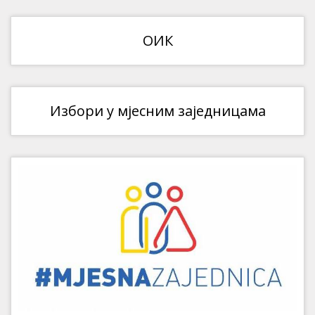
ОИК
Избори у мјесним заједницама