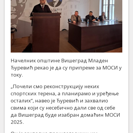
Начелник општине Вишеград Младен
Ђуревић рекао је да су припреме за МОСИ у
току.
„Почели смо реконструкцију неких
спортских терена, а планирамо и уређење
осталих“, навео је Ђуревић и захвалио
свима који су несебично дали све од себе
да Вишеград буде изабран домаћин МОСИ
2025.