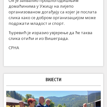
Он је захвалио прошлогодишњим
домаћинима у Ужицу на лијепо
организованом догађају са којег је послата
слика како се добром организацијом може
подржати младост и спорт.
Ђуревић је изразио увјерење да ће таква
слика отићи и из Вишеграда.
СРНА
ВИЈЕСТИ