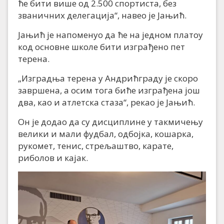
ће бити више од 2.500 спортиста, без
званичних делегација“, навео је Јањић.
Јањић је напоменуо да ће на једном платоу
код основне школе бити изграђено пет
терена.
„Изградња терена у Андрићграду је скоро
завршена, а осим тога биће изграђена још
два, као и атлетска стаза“, рекао је Јањић.
Он је додао да су дисциплине у такмичењу
велики и мали фудбал, одбојка, кошарка,
рукомет, тенис, стрељаштво, карате,
риболов и кајак.