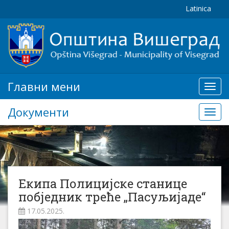
Latinica
Главни мени
Глав
мени
Документи
Доку
Екипа Полицијске станице
побједник треће „Пасуљијаде“
17.05.2025.