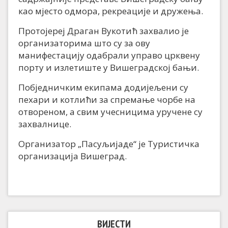
као мјесто одмора, рекреације и дружења.
Протојереј Драган Вукотић захвалио је
организаторима што су за ову
манифестацију одабрали управо црквену
порту и излетиште у Вишеградској бањи.
Побједничким екипама додијељени су
пехари и котлићи за спремање чорбе на
отвореном, а свим учесницима уручене су
захвалнице.
Организатор „Пасуљијаде“ је Туристичка
организација Вишеград.
ВИЈЕСТИ