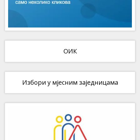
ОИК
Избори у мјесним заједницама