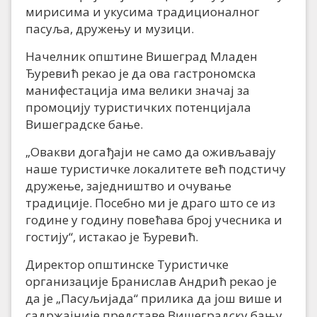
мирисима и укусима традиционалног
пасуља, дружењу и музици.
Начелник општине Вишеград Младен
Ђуревић рекао је да ова гастрономска
манифестација има велики значај за
промоцију туристичких потенцијала
Вишеградске бање.
„Овакви догађаји не само да оживљавају
наше туристичке локалитете већ подстичу
дружење, заједништво и очување
традиције. Посебно ми је драго што се из
године у годину повећава број учесника и
гостију“, истакао је Ђуревић.
Директор општинске Туристичке
организације Бранислав Андрић рекао је
да је „Пасуљијада“ прилика да још више и
садржајније представе Вишеградску бању