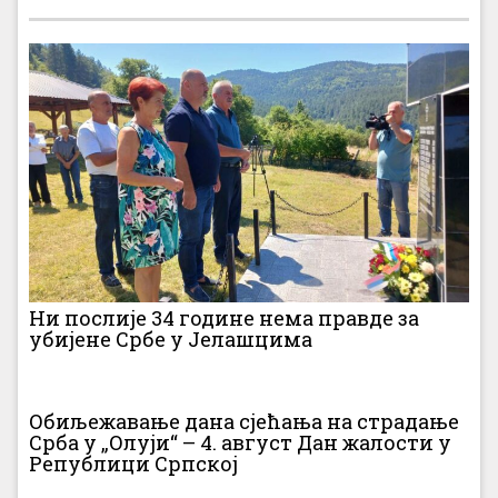
Ни послије 34 године нема правде за
убијене Србе у Јелашцима
Обиљежавање дана сјећања на страдање
Срба у „Олуји“ – 4. август Дан жалости у
Републици Српској