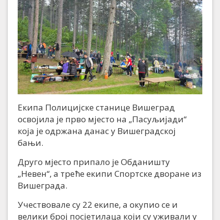
Екипа Полицијске станице Вишеград
освојила је прво мјесто на „Пасуљијади“
која је одржана данас у Вишеградској
бањи.
Друго мјесто припало је Обданишту
„Невен“, а треће екипи Спортске дворане из
Вишеграда.
Учествовале су 22 екипе, а окупио се и
велики број посјетилаца који су уживали у