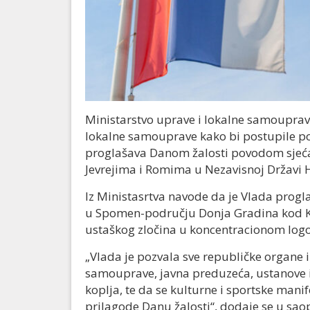
Ministarstvo uprave i lokalne samouprav
lokalne samouprave kako bi postupile po 
proglašava Danom žalosti povodom sjeća
Jevrejima i Romima u Nezavisnoj Državi 
Iz Ministasrtva navode da je Vlada progla
u Spomen-području Donja Gradina kod Koz
ustaškog zločina u koncentracionom logo
„Vlada je pozvala sve republičke organe i
samouprave, javna preduzeća, ustanove i 
koplja, te da se kulturne i sportske manifes
prilagode Danu žalosti“, dodaje se u sao