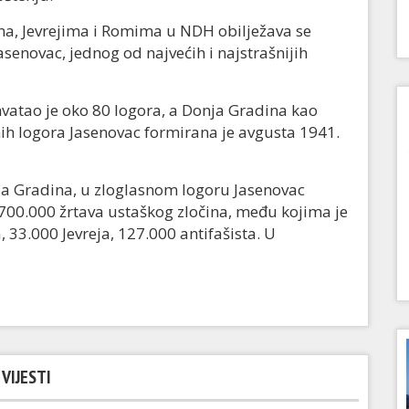
ma, Jevrejima i Romima u NDH obilježava se
enovac, jednog od najvećih i najstrašnijih
atao je oko 80 logora, a Donja Gradina kao
nih logora Jasenovac formirana je avgusta 1941.
 Gradina, u zloglasnom logoru Jasenovac
700.000 žrtava ustaškog zločina, među kojima je
 33.000 Jevreja, 127.000 antifašista. U
VIJESTI