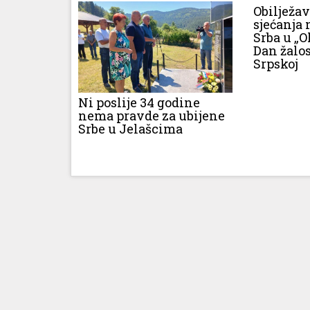
Obilježa
sjećanja 
Srba u „O
Dan žalos
Srpskoj
Ni poslije 34 godine
nema pravde za ubijene
Srbe u Jelašcima