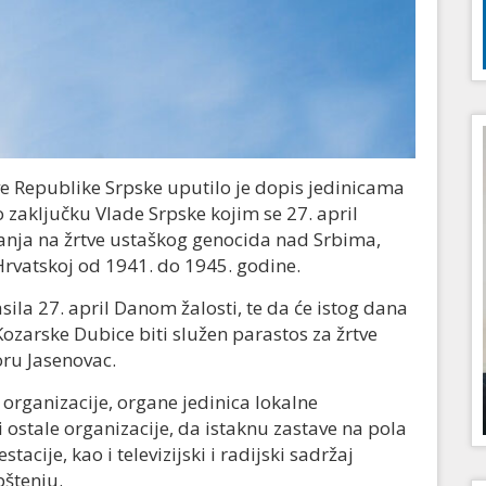
e Republike Srpske uputilo je dopis jedinicama
zaključku Vlade Srpske kojim se 27. april
nja na žrtve ustaškog genocida nad Srbima,
Hrvatskoj od 1941. do 1945. godine.
sila 27. april Danom žalosti, te da će istog dana
arske Dubice biti služen parastos za žrtve
ru Jasenovac.
 organizacije, organe jedinica lokalne
ostale organizacije, da istaknu zastave na pola
tacije, kao i televizijski i radijski sadržaj
pštenju.