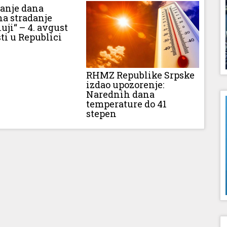
vanje dana
na stradanje
luji“ – 4. avgust
ti u Republici
RHMZ Republike Srpske
izdao upozorenje:
Narednih dana
temperature do 41
stepen