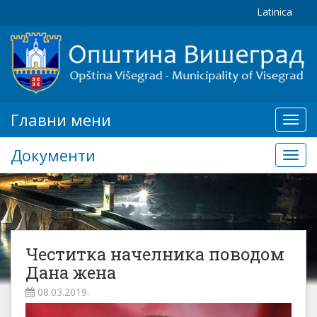
Latinica
Главни мени
Глав
мени
Документи
Доку
Честитка начелника поводом
Дана жена
08.03.2019.