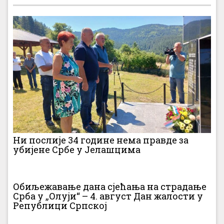
Ни послије 34 године нема правде за
убијене Србе у Јелашцима
Обиљежавање дана сјећања на страдање
Срба у „Олуји“ – 4. август Дан жалости у
Републици Српској