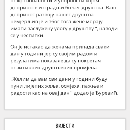
пожртвованости и упорности којом
доприносе изградњи бољег друштва. Ваш
допринос развоју нашег друштва
немјерљив је и због тога жене морају
имати заслужену улогу у друштву “, наводи
се у честитки.
Он је истакао да женама припада сваки
дан у години јер су својим радом и
резулатима показале да су покретач
позитивних друштвених промјена.
„Желим да вам сви дани у години буду
пуни лијепих жеља, осмјеха, пажње и
радости као на овај дан“, додао је Ђуревић.
ВИЈЕСТИ