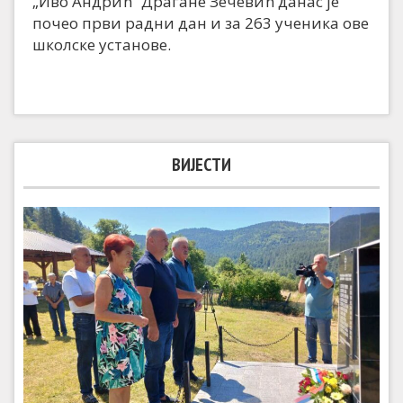
„Иво Андрић“ Драгане Зечевић данас је
почео први радни дан и за 263 ученика ове
школске установе.
ВИЈЕСТИ