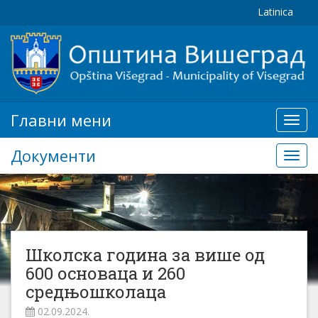
Latinica
Главни мени
Глав
мени
Документи
Доку
Школска година за више од
600 основаца и 260
средњошколаца
02.09.2024.