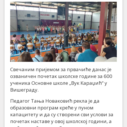
Свечаним пријемом за првачиће данас је
озваничен почетак школске године за 600
ученика Основне школе „Вук Караџић“ у
Вишеграду.
Педагог Тања Новаковић рекла је да
образовни програм креће у пуном
капацитету и да су створени сви услови за
почетак наставе у овој школској години, а