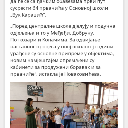
да ће се са ђачким обавезама први пут
сусрести 64 првачића у Основној школи
„Вук Караџић“.
„Поред централне школе дјелују и подучна
одјељења и то у Међеђи, Добруну,
Поткозари и Копачима. За одвијање
наставног процеса у овој школској години
урађене су основне припреме у објектима,
новим намјештајем опремљени су
кабинети за продужени боравак и за
првачиће“, истакла је Новаковићева.