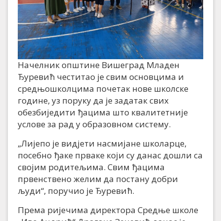
Начелник општине Вишеград Младен
Ђуревић честитао је свим основцима и
средњошколцима почетак нове школске
године, уз поруку да је задатак свих
обезбиједити ђацима што квалитетније
услове за рад у образовном систему.
„Лијепо је видјети насмијане школарце,
посебно ђаке прваке који су данас дошли са
својим родитељима. Свим ђацима
првенствено желим да постану добри
људи“, поручио је Ђуревић.
Према ријечима директора Средње школе