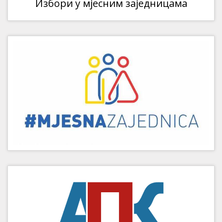
Избори у мјесним заједницама