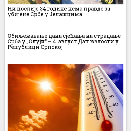
Ни послије 34 године нема правде за
убијене Србе у Јелашцима
Обиљежавање дана сјећања на страдање
Срба у „Олуји“ – 4. август Дан жалости у
Републици Српској